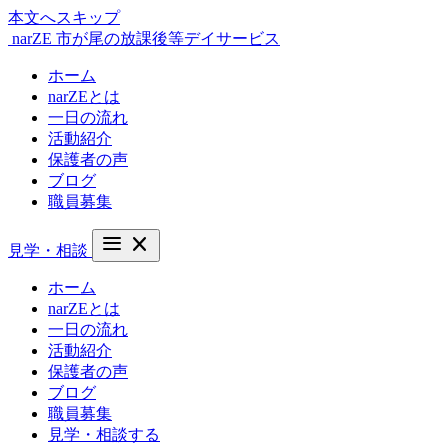
本文へスキップ
narZE
市が尾の放課後等デイサービス
ホーム
narZEとは
一日の流れ
活動紹介
保護者の声
ブログ
職員募集
menu
close
見学・相談
ホーム
narZEとは
一日の流れ
活動紹介
保護者の声
ブログ
職員募集
見学・相談する