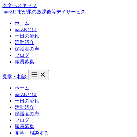
本文へスキップ
narZE
市が尾の放課後等デイサービス
ホーム
narZEとは
一日の流れ
活動紹介
保護者の声
ブログ
職員募集
menu
close
見学・相談
ホーム
narZEとは
一日の流れ
活動紹介
保護者の声
ブログ
職員募集
見学・相談する