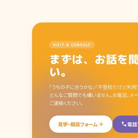
VISIT & CONSULT
まずは、お話を
い。
「うちの子に合うかな」「不登校だけど利用
どんなご質問でも構いません。お電話、メ
ご連絡ください。
見学・相談フォーム
arrow_forward
call
電話で