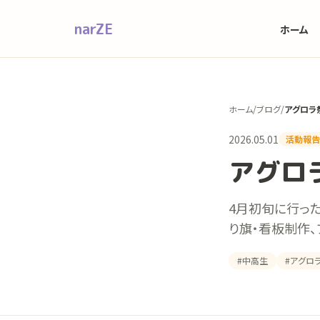
本文へスキップ
narZE
ホーム
ホーム
/
ブログ
/
アグロラ
2026.05.01
活動報告
アグロ
4月初旬に行っ
り旗・看板制作
#中高生
#アグロ