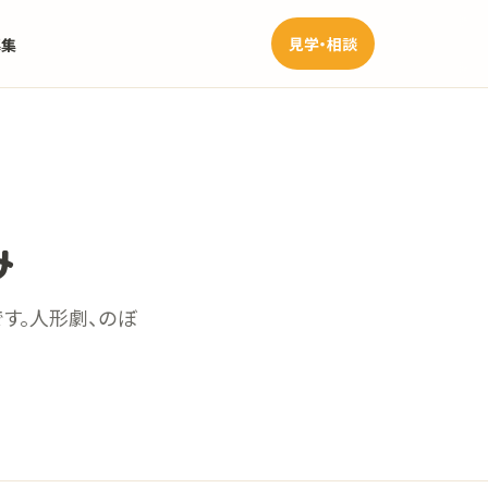
見学・相談
募集
み
す。人形劇、のぼ