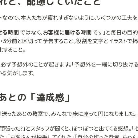
れと、配慮していたこと
トなので、本人たちが疲れすぎないように、いくつかの工夫を
せる時間
ではなく、
お客様に届ける時間
です」と毎日の目
前・5分前と区切って予告すること。役割を文字とイラストで
化すること。
、必ず予想外のことが起きます。「予想外を一緒に切り抜ける
いる気がします。
あとの「達成感」
見送ったあとの教室で、みんなで床に座って円になりました。
頑張った?」とスタッフが聞くと、ぽつぽつと出てくる感想。「
た」「お客さんが拍手してくれた」「自分の作った背景、ちゃん