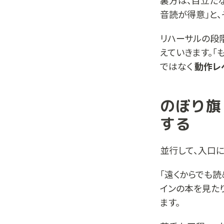
裏方は、目立た
音読が得意」と
リハーサルの段
えていきます。「
ではなく
動作レ
のぼり旗
する
並行して、入口
「遠くからでも読
インの本を見た
ます。