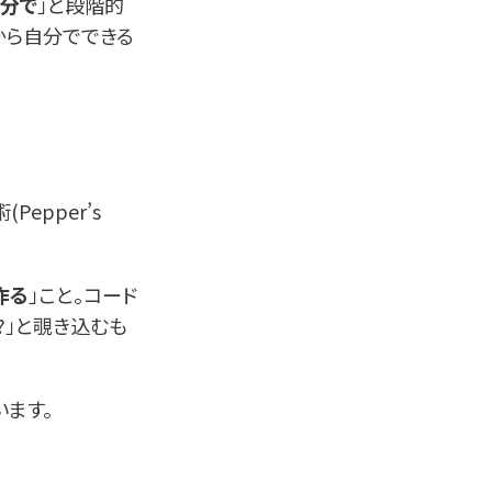
自分で
」と段階的
から自分でできる
epper’s
作る
」こと。コード
?」と覗き込むも
ます。