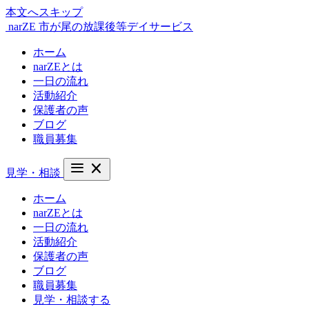
本文へスキップ
narZE
市が尾の放課後等デイサービス
ホーム
narZEとは
一日の流れ
活動紹介
保護者の声
ブログ
職員募集
menu
close
見学・相談
ホーム
narZEとは
一日の流れ
活動紹介
保護者の声
ブログ
職員募集
見学・相談する