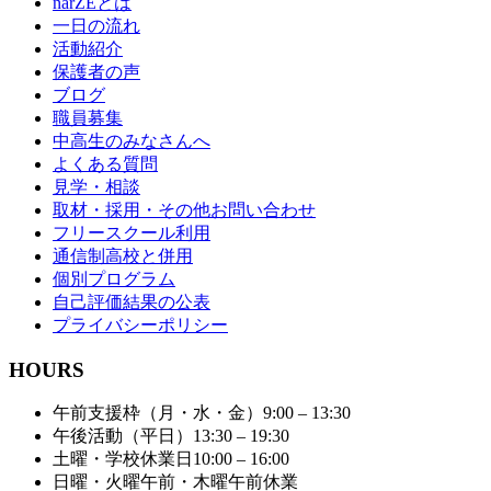
narZEとは
一日の流れ
活動紹介
保護者の声
ブログ
職員募集
中高生のみなさんへ
よくある質問
見学・相談
取材・採用・その他お問い合わせ
フリースクール利用
通信制高校と併用
個別プログラム
自己評価結果の公表
プライバシーポリシー
HOURS
午前支援枠（月・水・金）
9:00 – 13:30
午後活動（平日）
13:30 – 19:30
土曜・学校休業日
10:00 – 16:00
日曜・火曜午前・木曜午前
休業