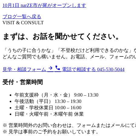
10月1日 narZE市が尾がオープンします
ブログ一覧へ戻る
VISIT & CONSULT
まずは、お話を聞かせてください。
「うちの子に合うかな」「不登校だけど利用できるのかな」
どんなご質問でも構いません。お電話、メール、フォームの
arrow_forward
call
見学・相談フォーム
電話で相談する 045-530-5044
受付・営業時間
午前支援枠（月・水・金）
9:00 – 13:30
午後活動（平日）
13:30 – 19:30
土曜・学校休業日
10:00 – 16:00
日曜・火曜午前・木曜午前
休業
※ 営業時間外のお問い合わせは、フォームまたはメールにて
※ 見学は事前のご予約をお願いしています。